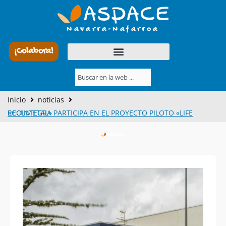
Ir
al
Navarra-Nafarroa
contenido
¡Colabora!
Buscar
Inicio
noticias
ECOINTEGRA PARTICIPA EN EL PROYECTO PILOTO «LIFE RECUMETAL»