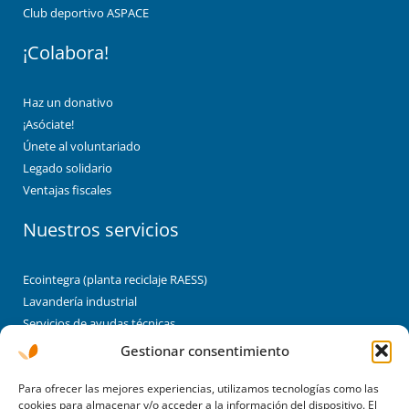
Club deportivo ASPACE
¡Colabora!
Haz un donativo
¡Asóciate!
Únete al voluntariado
Legado solidario
Ventajas fiscales
Nuestros servicios
Ecointegra (planta reciclaje RAESS)
Lavandería industrial
Servicios de ayudas técnicas
Brigadas de limpieza y jardinería
Gestionar consentimiento
Montaje industrial/enclaves laborales
Enclaves
Para ofrecer las mejores experiencias, utilizamos tecnologías como las
cookies para almacenar y/o acceder a la información del dispositivo. El