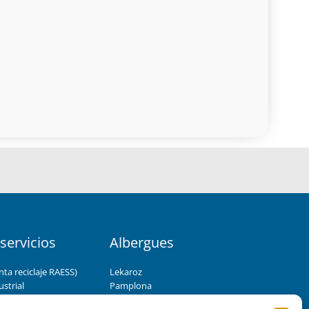
servicios
Albergues
nta reciclaje RAESS)
Lekaroz
strial
Pamplona
udas técnicas