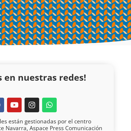
s en nuestras redes!
F
Y
I
W
a
o
n
h
u
s
a
les están gestionadas por el centro
e
t
t
t
ce Navarra, Aspace Press Comunicación
b
u
a
s