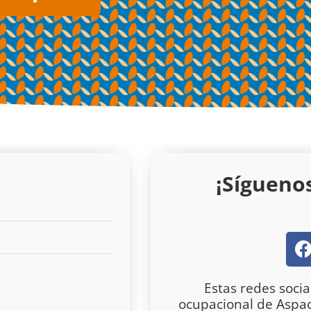
¡Sígueno
c
Estas redes socia
ocupacional de Aspa