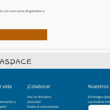
ón, así como otros dirigiéndose a
e vida
¡Colabora!
Nuestros 
Haz un donativo
Ecointegra (pla
ientación y
¡Asóciate!
Lavandería indu
 petö
Únete al voluntariado
Servicios de ay