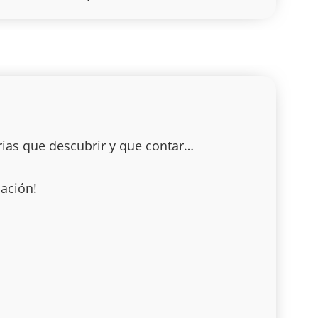
o
b
g
a
o
e
r
p
k
a
p
m
rias que descubrir y que contar…
ación!