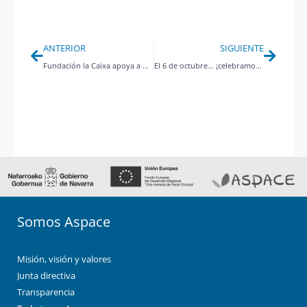
Ant
Siguie
ANTERIOR
SIGUIENTE
Fundación la Caixa apoya a Aspace en sus campamentos de petö
El 6 de octubre… ¡celebramos el Día mundial de la parálisis cerebral!
Somos Aspace
Misión, visión y valores
Junta directiva
Transparencia