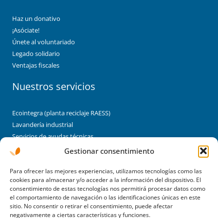
Haz un donativo
¡Asóciate!
Únete al voluntariado
Legado solidario
Ventajas fiscales
Nuestros servicios
Ecointegra (planta reciclaje RAESS)
Lavandería industrial
Servicios de ayudas técnicas
Brigadas de limpieza y jardinería
Gestionar consentimiento
Montaje industrial/enclaves laborales
Enclaves
Para ofrecer las mejores experiencias, utilizamos tecnologías como las
cookies para almacenar y/o acceder a la información del dispositivo. El
consentimiento de estas tecnologías nos permitirá procesar datos como
Albergues
el comportamiento de navegación o las identificaciones únicas en este
sitio. No consentir o retirar el consentimiento, puede afectar
negativamente a ciertas características y funciones.