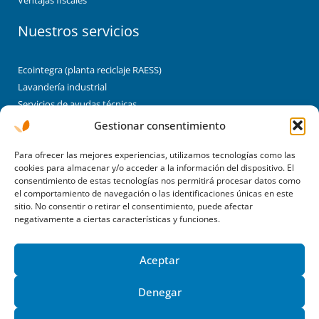
Ventajas fiscales
Nuestros servicios
Ecointegra (planta reciclaje RAESS)
Lavandería industrial
Servicios de ayudas técnicas
Brigadas de limpieza y jardinería
Gestionar consentimiento
Montaje industrial/enclaves laborales
Para ofrecer las mejores experiencias, utilizamos tecnologías como las
Enclaves
cookies para almacenar y/o acceder a la información del dispositivo. El
consentimiento de estas tecnologías nos permitirá procesar datos como
Albergues
el comportamiento de navegación o las identificaciones únicas en este
sitio. No consentir o retirar el consentimiento, puede afectar
negativamente a ciertas características y funciones.
Lekaroz
Pamplona
Aceptar
F
T
Y
a
w
o
Denegar
c
i
u
e
t
t
b
t
u