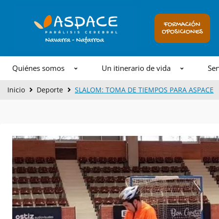
Ir
al
FORMACIÓN
OPOSICIONES
contenido
Quiénes somos
Un itinerario de vida
Ser
Inicio
Deporte
SLALOM: TOMA DE TIEMPOS PARA ASPACE