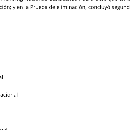
ción; y en la Prueba de eliminación, concluyó segund
l
al
nacional
onal