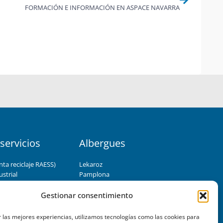
FORMACIÓN E INFORMACIÓN EN ASPACE NAVARRA
servicios
Albergues
nta reciclaje RAESS)
Lekaroz
strial
Pamplona
udas técnicas
F
T
Y
pieza y jardinería
Gestionar consentimiento
a
w
o
rial/enclaves laborales
c
i
u
e
t
t
 las mejores experiencias, utilizamos tecnologías como las cookies para