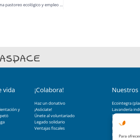
Intia y Aspace Navarra presentan un proyecto innovador que combina pastoreo ecológico y empleo social
e vida
¡Colabora!
Nuestros 
Haz un donativo
Ecointegra (pla
ientación y
¡Asóciate!
Lavandería indu
 petö
Únete al voluntariado
Servicios de ay
aga
Legado solidario
Brigadas de lim
Ventajas fiscales
Montaje indust
Enclaves
Para ofrecer