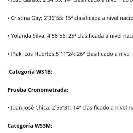
• Cristina Gay: 2´36”55: 15ª clasificada a nivel naci
• Yolanda Silva: 4´56”56: 25ª clasificada a nivel nac
• Iñaki Los Huertos:5´11”24: 26º clasificado a nivel
Categoría WS1B:
Prueba Cronometrada:
• Juan José Chica: 2´55”31: 14º clasificado a nivel 
Categoría WS3M: