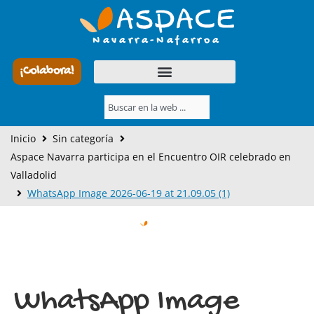
Ir
al
Navarra-Nafarroa
contenido
¡Colabora!
Buscar
Inicio
Sin categoría
Aspace Navarra participa en el Encuentro OIR celebrado en
Valladolid
WhatsApp Image 2026-06-19 at 21.09.05 (1)
WhatsApp Image