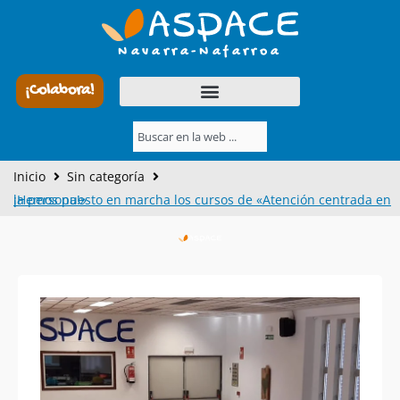
Ir
al
Navarra-Nafarroa
contenido
¡Colabora!
Buscar
Inicio
Sin categoría
¡Hemos puesto en marcha los cursos de «Atención centrada en la persona!»