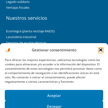
Legado solidario
Ventajas fiscales
Nuestros servicios
Ecointegra (planta reciclaje RAESS)
Lavandería industrial
Servicios de ayudas técnicas
Brigadas de limpieza y jardinería
Gestionar consentimiento
Montaje industrial/enclaves laborales
Para ofrecer las mejores experiencias, utilizamos tecnologías como las
Enclaves
cookies para almacenar y/o acceder a la información del dispositivo. El
consentimiento de estas tecnologías nos permitirá procesar datos como
Albergues
el comportamiento de navegación o las identificaciones únicas en este
sitio. No consentir o retirar el consentimiento, puede afectar
negativamente a ciertas características y funciones.
Lekaroz
Pamplona
Aceptar
F
T
Y
a
w
o
Denegar
c
i
u